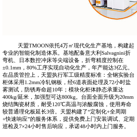
天盟TMOON依托4万㎡现代化生产基地，构建起
专业的智能化制造体系。基地配备意大利Salvagnini折
弯机、日本数控冲床等尖端设备，折弯精度控制在
±0.1mm，80%工序实现自动化生产，年产能达3亿元。
在品质管控上，天盟执行军工级精度标准：全钢实验台
柜体采用1.2mm冷轧钢板，经6道表面处理及72小时盐
雾测试，防锈寿命超10年；模块化柜体静态承重达
400kg/延米，加强型可达800kg。台面全面升级为20mm
烧结陶瓷材质，耐受120℃高温与浓酸腐蚀，使用寿命
较普通理化板延长3倍。天盟构建了“定制化+全周期
+快速响应”的服务体系，提供免费上门安装调试、定期
巡检及7×24小时售后响应，承诺48小时内上门服务。