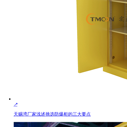
↗
天赐湾厂家浅述挑选防爆柜的三大要点