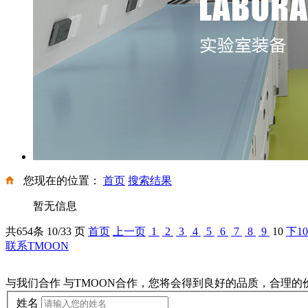
您现在的位置：
首页
搜索结果
暂无信息
共
654
条 10/33 页
首页
上一页
1
2
3
4
5
6
7
8
9
10
下1
联系TMOON
与我们合作
与TMOON合作，您将会得到良好的品质，合理
姓名